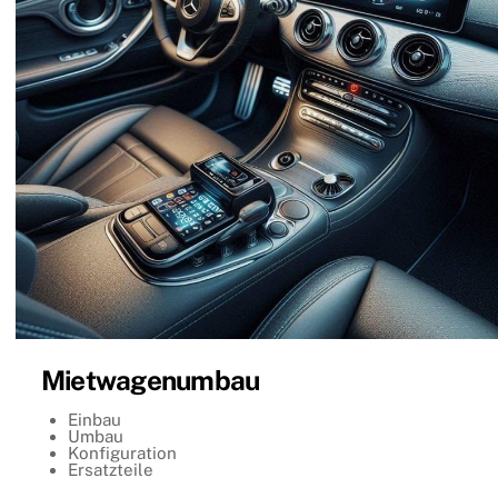
Mietwagenumbau
Einbau
Umbau
Konfiguration
Ersatzteile